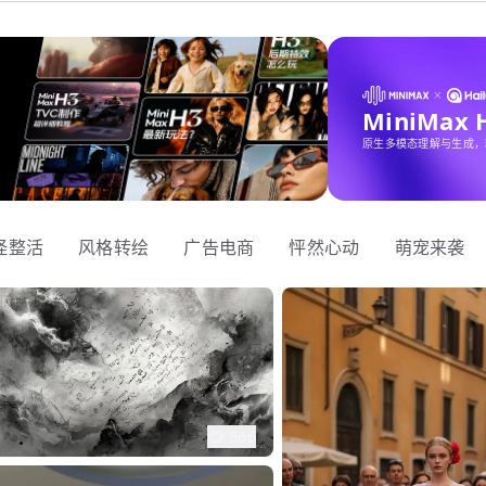
MiniMax
原生多模态理解与生成，
怪整活
风格转绘
广告电商
怦然心动
萌宠来袭
566