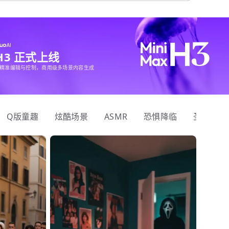
 H3 正式上线
精准编辑与控制，商用级多场景内容生成
Q版童趣
炫酷场景
ASMR
恐惧降临
圣诞狂欢