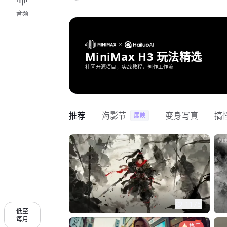
音频
MiniMax H3 玩法精选
社区开源项目，实战教程，创作工作流
推荐
海影节
变身写真
搞
展映
1175
低至
每月
热门