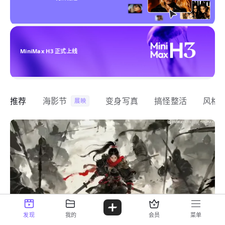
MiniMax H3 正式上线
推荐
海影节
变身写真
搞怪整活
风格
展映
发现
我的
会员
菜单