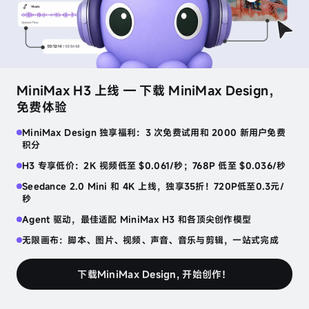
speech-2.8-hd
沉稳高管
生成音频
音
色
MiniMax H3 上线 — 下载 MiniMax Design，
设
找到属于你的那个声音
发现更多
计
免费体验
睡前低语
恐怖故事
哥布林的交易
MiniMax Design 独享福利：3 次免费试用和 2000 新用户免费
声
积分
日语
ASMR
英语
恐怖
英语
角色
音
克
H3 专享低价：2K 视频低至 $0.061/秒；768P 低至 $0.036/秒
隆
音乐与创意的完美邂逅
Seedance 2.0 Mini 和 4K 上线，独享35折！720P低至0.3元/
发现更多
秒
人
电子
R&B
流行
Agent 驱动，最佳适配 MiniMax H3 和各顶尖创作模型
声
提
无限画布：脚本、图片、视频、声音、音乐与剪辑，一站式完成
取
语音工具台
下载MiniMax Design, 开始创作！
人声提取