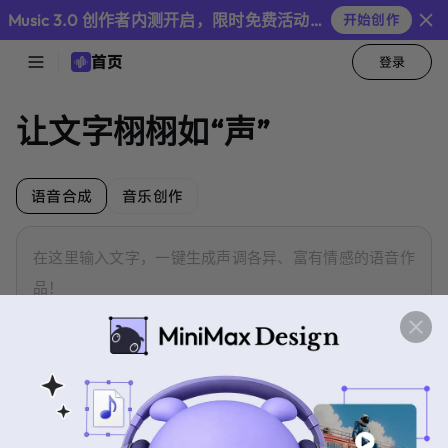
Audio
Music 3.0 创作者内测开启，限时免费活动继续
开始创作
首页
登录
首
页
让文字栩栩如“声”
音
色
库
语音合成
音乐创作
在这里输入文字，一键生成声调各异、富有情感的语音作
语
品！
音
最
合
新
成
新闻播报
说书
影视配音
音
乐
最
创
新
作