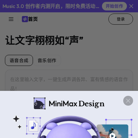
Audio
Music 3.0 创作者内测开启，限时免费活动继续
开始创作
首页
登录
首
页
让文字栩栩如“声”
音
色
库
语音合成
音乐创作
在这里输入文字，一键生成声调各异、富有情感的语音作
语
品！
音
最
合
新
成
新闻播报
说书
影视配音
音
乐
最
创
新
作