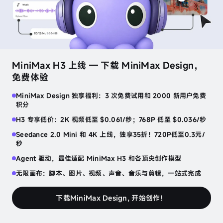
speech-2.8-hd
沉稳高管
生成音频
音
色
MiniMax H3 上线 — 下载 MiniMax Design，
设
找到属于你的那个声音
发现更多
计
免费体验
睡前低语
恐怖故事
哥布林的交易
MiniMax Design 独享福利：3 次免费试用和 2000 新用户免费
声
积分
日语
ASMR
英语
恐怖
英语
角色
音
克
H3 专享低价：2K 视频低至 $0.061/秒；768P 低至 $0.036/秒
隆
音乐与创意的完美邂逅
Seedance 2.0 Mini 和 4K 上线，独享35折！720P低至0.3元/
发现更多
秒
人
电子
R&B
流行
Agent 驱动，最佳适配 MiniMax H3 和各顶尖创作模型
声
提
无限画布：脚本、图片、视频、声音、音乐与剪辑，一站式完成
取
语音工具台
下载MiniMax Design, 开始创作！
人声提取