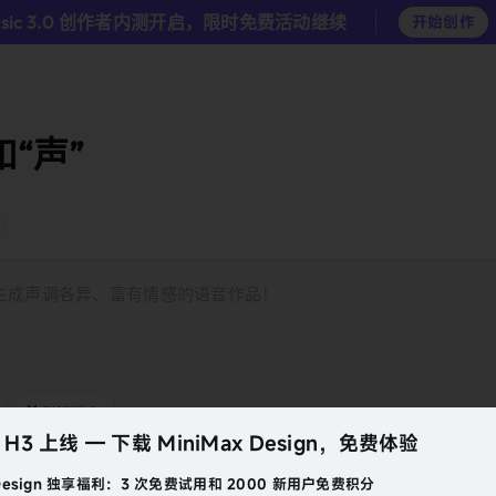
usic 3.0 创作者内测开启，限时免费活动继续
开始创作
“声”
生成声调各异、富有情感的语音作品！
影视配音
x H3 上线 — 下载 MiniMax Design，免费体验
 Design 独享福利：3 次免费试用和 2000 新用户免费积分
沉稳高管