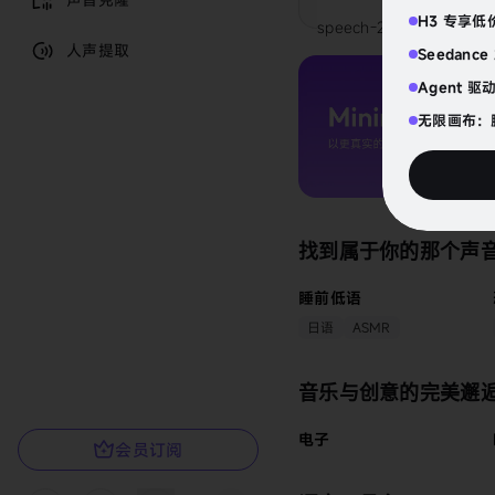
H3 专享低价
speech-2.8-hd
人声提取
Seedanc
Agent 
无限画布：
找到属于你的那个声
睡前低语
日语
ASMR
音乐与创意的完美邂
电子
会员订阅