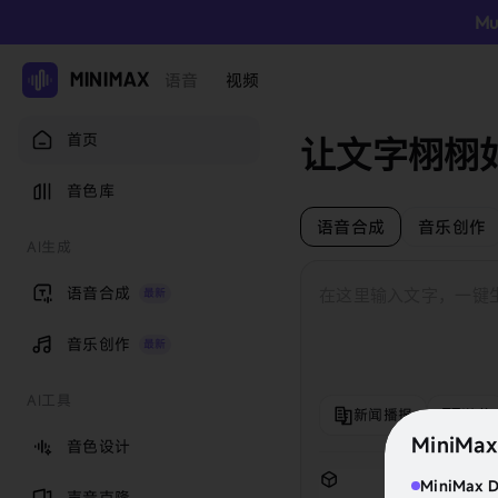
M
语音
视频
首页
让文字栩栩如
音色库
语音合成
音乐创作
AI生成
语音合成
在这里输入文字，一键
最新
音乐创作
最新
AI工具
新闻播报
说书
MiniMa
音色设计
MiniMax
声音克隆