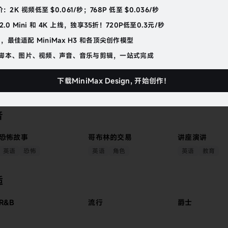
：2K 视频低至 $0.061/秒；768P 低至 $0.036/秒
e 2.0 Mini 和 4K 上线，独享35折！720P低至0.3元/秒
驱动，最佳适配 MiniMax H3 和各顶尖创作模型
脚本、图片、视频、声音、音乐与剪辑，一站式完成
下载MiniMax Design, 开始创作！
音
恐怖故事
哥布林的交易
讲座演讲
英语
恐怖
英语
角色
英语
教育
逅
R&B
流行
爵士