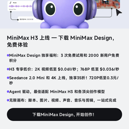
speech-2.8-hd
沉稳高管
生成音频
音
色
MiniMax H3 上线 — 下载 MiniMax Design，
设
找到属于你的那个声音
发现更多
计
免费体验
睡前低语
恐怖故事
哥布林的交易
MiniMax Design 独享福利：3 次免费试用和 2000 新用户免费
声
积分
日语
ASMR
英语
恐怖
英语
角色
音
克
H3 专享低价：2K 视频低至 $0.061/秒；768P 低至 $0.036/秒
隆
音乐与创意的完美邂逅
Seedance 2.0 Mini 和 4K 上线，独享35折！720P低至0.3元/
发现更多
秒
人
电子
R&B
流行
Agent 驱动，最佳适配 MiniMax H3 和各顶尖创作模型
声
提
无限画布：脚本、图片、视频、声音、音乐与剪辑，一站式完成
取
语音工具台
下载MiniMax Design, 开始创作！
人声提取