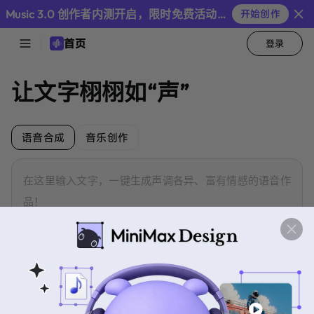
Audio
Music 3.0 创作者内测开启，限时免费活动继续
开始创作
首页
登录
首
页
让文字栩栩如“声”
音
色
库
语音合成
音乐创作
在这里输入文字，一键生成声调各异、富有情感的语音作
语
品！
音
最
合
新
成
新闻播报
说书
影视配音
音
乐
最
创
新
作