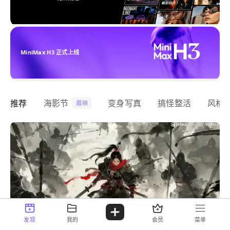
MiniMax H3 正式上线
推荐
海影节
变身写真
搞怪整活
风格
展映
发现
我的
会员
菜单