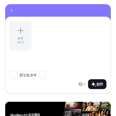
参考
(0/1)
全能参考
1
创作
MiniMax H3 玩法精选