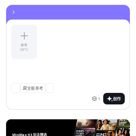
参考
(0/1)
全能参考
1
创作
MiniMax H3 玩法精选