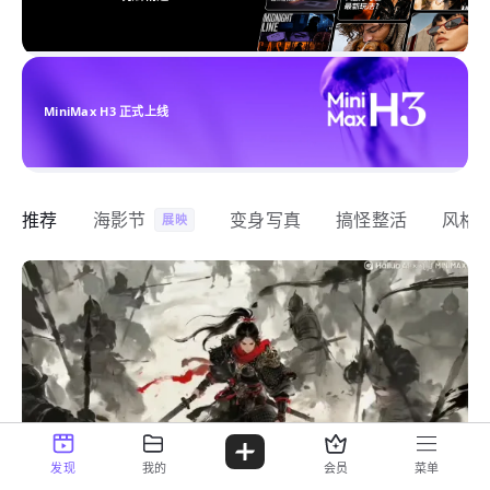
MiniMax H3 正式上线
推荐
海影节
变身写真
搞怪整活
风格
展映
发现
我的
会员
菜单