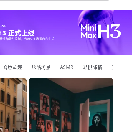
 H3 正式上线
精准编辑与控制，商用级多场景内容生成
Q版童趣
炫酷场景
ASMR
恐惧降临
圣诞狂欢