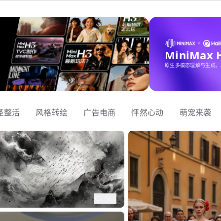
MiniMax
原生多模态理解与生成，
怪整活
风格转绘
广告电商
怦然心动
萌宠来袭
566