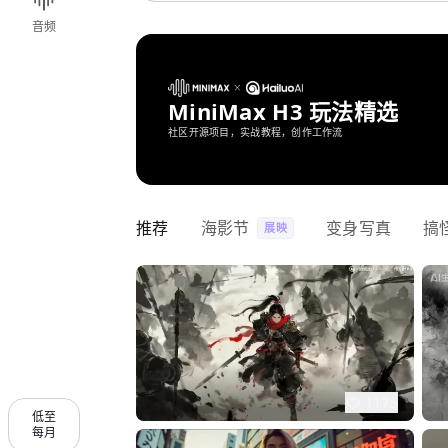
音频
MiniMax H3 玩法精选
社区开源项目，实战教程，创作工作流
推荐
海影节
变身写真
搞
展映
1175
低至
每月