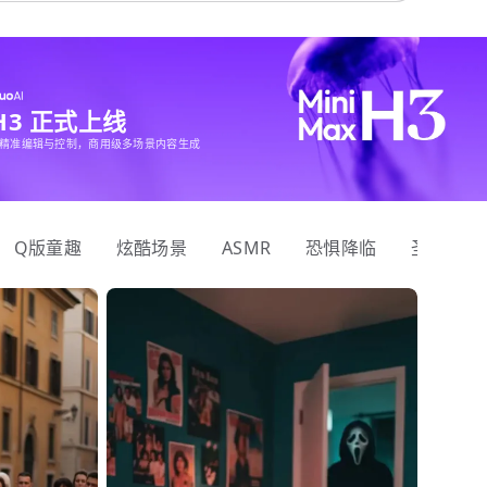
 H3 正式上线
精准编辑与控制，商用级多场景内容生成
Q版童趣
炫酷场景
ASMR
恐惧降临
圣诞狂欢