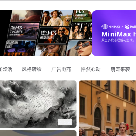
MiniMax
原生多模态理解与生成，
怪整活
风格转绘
广告电商
怦然心动
萌宠来袭
566