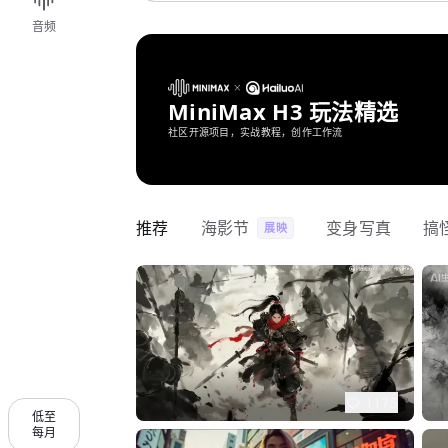
音频
MiniMax H3 玩法精选
社区开源项目，实战教程，创作工作流
推荐
海影节
变身写真
搞
展映
1175
低至
每月