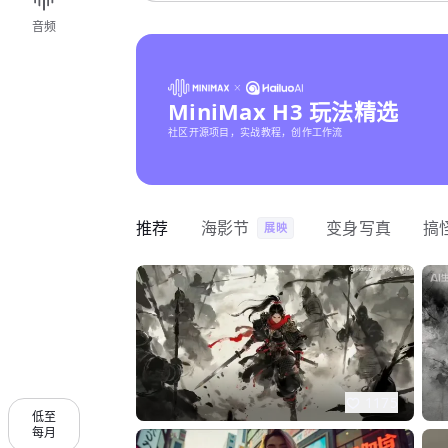
音频
MiniMax H3 玩法精选
社区开源项目，实战教程，创作工作流
推荐
海影节
变身写真
搞
展映
1175
低至
每月