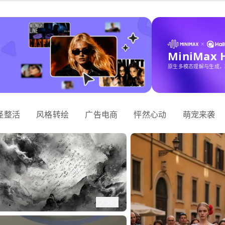
MiniMax
原生多模态理解与生成，
怪整活
风格转绘
广告电商
怦然心动
萌宠来袭
565