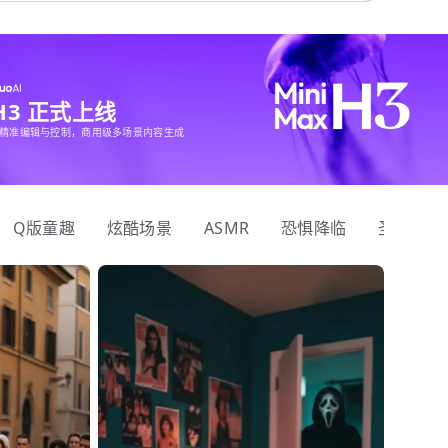
 H3 正式上线
精准编辑与控制，商用级多场景内容生成
Q版童趣
炫酷场景
ASMR
恐惧降临
圣诞狂欢