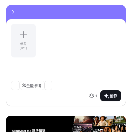
参考
(0/1)
全能参考
1
创作
MiniMax H3 玩法精选