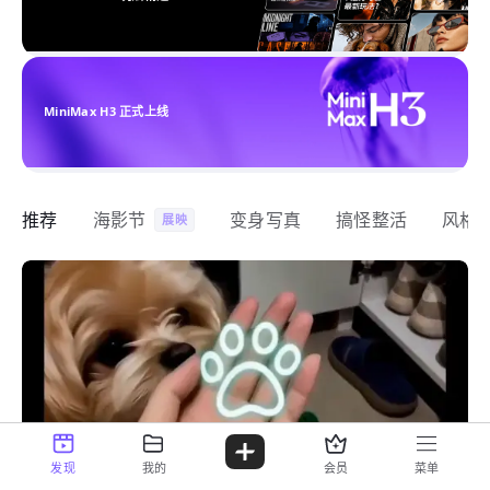
MiniMax H3 正式上线
推荐
海影节
变身写真
搞怪整活
风格
展映
发现
我的
会员
菜单