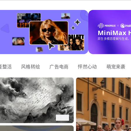
MiniMax
原生多模态理解与生成，
怪整活
风格转绘
广告电商
怦然心动
萌宠来袭
565