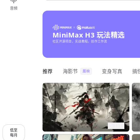
音频
MiniMax H3 玩法精选
社区开源项目，实战教程，创作工作流
推荐
海影节
变身写真
搞
展映
1175
低至
每月