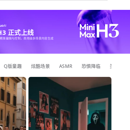
 H3 正式上线
精准编辑与控制，商用级多场景内容生成
Q版童趣
炫酷场景
ASMR
恐惧降临
圣诞狂欢