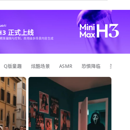
 H3 正式上线
精准编辑与控制，商用级多场景内容生成
Q版童趣
炫酷场景
ASMR
恐惧降临
圣诞狂欢