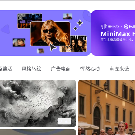
MiniMax
原生多模态理解与生成，
怪整活
风格转绘
广告电商
怦然心动
萌宠来袭
565