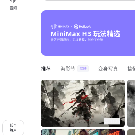
音频
MiniMax H3 玩法精选
社区开源项目，实战教程，创作工作流
推荐
海影节
变身写真
搞
展映
1175
低至
每月