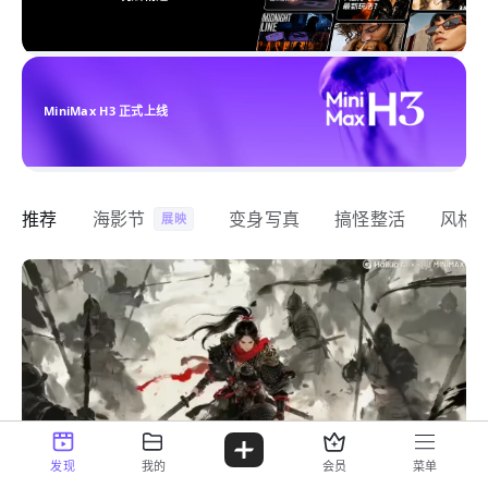
MiniMax H3 正式上线
推荐
海影节
变身写真
搞怪整活
风格
展映
发现
我的
会员
菜单