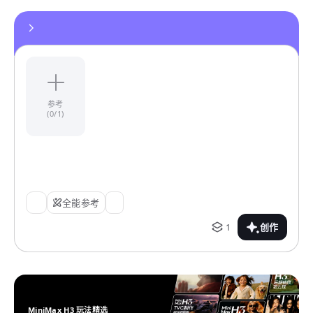
参考
(0/1)
全能参考
1
创作
MiniMax H3 玩法精选