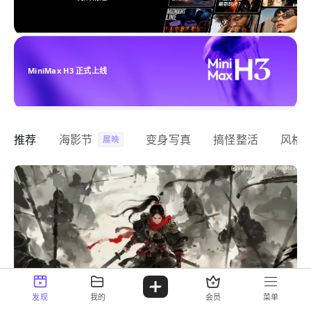
MiniMax H3 正式上线
推荐
海影节
变身写真
搞怪整活
风格
展映
发现
我的
会员
菜单