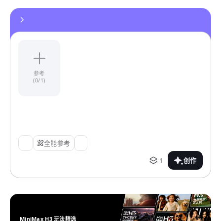
参考
(0/1)
全能参考
1
创作
MiniMax H3 玩法精选