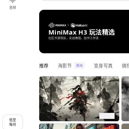
音频
MiniMax H3 玩法精选
社区开源项目，实战教程，创作工作流
推荐
海影节
变身写真
搞
展映
1175
低至
每月