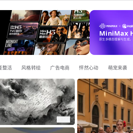
MiniMax
原生多模态理解与生成，
怪整活
风格转绘
广告电商
怦然心动
萌宠来袭
566