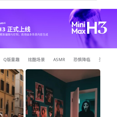
 H3 正式上线
精准编辑与控制，商用级多场景内容生成
Q版童趣
炫酷场景
ASMR
恐惧降临
圣诞狂欢