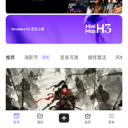
MiniMax H3 正式上线
推荐
海影节
变身写真
搞怪整活
风格
展映
发现
我的
会员
菜单