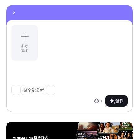
参考
(0/1)
全能参考
1
创作
MiniMax H3 玩法精选