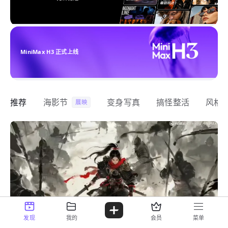
MiniMax H3 正式上线
推荐
海影节
变身写真
搞怪整活
风格
展映
发现
我的
会员
菜单