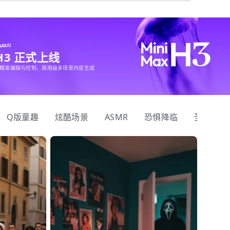
 H3 正式上线
精准编辑与控制，商用级多场景内容生成
Q版童趣
炫酷场景
ASMR
恐惧降临
圣诞狂欢