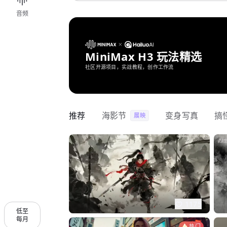
音频
MiniMax H3 玩法精选
社区开源项目，实战教程，创作工作流
推荐
海影节
变身写真
搞
展映
1175
低至
每月
热门