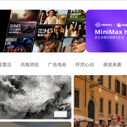
MiniMax
原生多模态理解与生成，
怪整活
风格转绘
广告电商
怦然心动
萌宠来袭
566