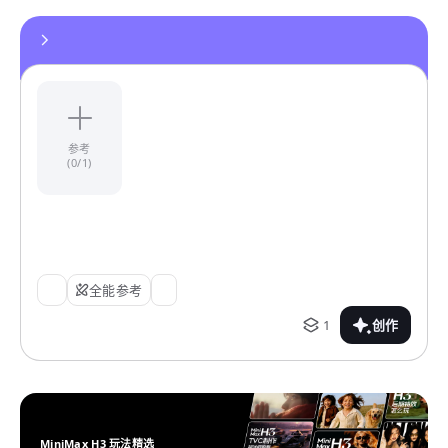
参考
(0/1)
全能参考
1
创作
MiniMax H3 玩法精选