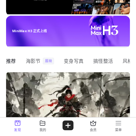
MiniMax H3 正式上线
推荐
海影节
变身写真
搞怪整活
风格
展映
发现
我的
会员
菜单