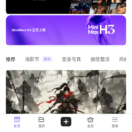
MiniMax H3 正式上线
推荐
海影节
变身写真
搞怪整活
风格
展映
发现
我的
会员
菜单