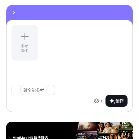
参考
(0/1)
全能参考
1
创作
MiniMax H3 玩法精选