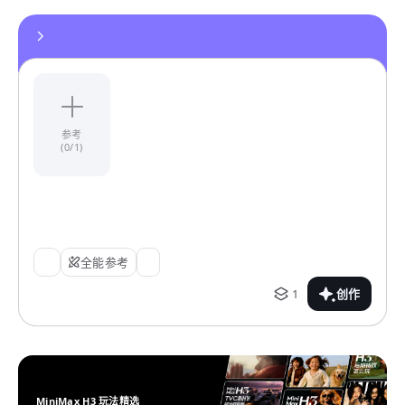
参考
(0/1)
全能参考
1
创作
MiniMax H3 玩法精选