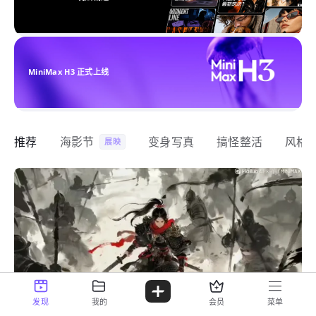
MiniMax H3 正式上线
推荐
海影节
变身写真
搞怪整活
风格
展映
发现
我的
会员
菜单