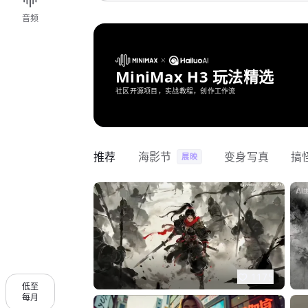
音频
MiniMax H3 玩法精选
社区开源项目，实战教程，创作工作流
推荐
海影节
变身写真
搞
展映
1175
低至
每月