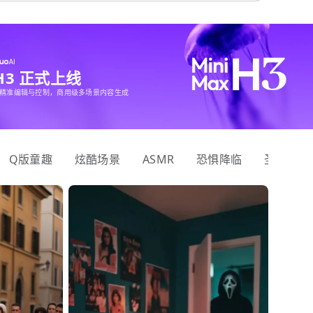
 H3 正式上线
精准编辑与控制，商用级多场景内容生成
Q版童趣
炫酷场景
ASMR
恐惧降临
圣诞狂欢