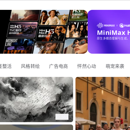
MiniMax
原生多模态理解与生成，
怪整活
风格转绘
广告电商
怦然心动
萌宠来袭
565