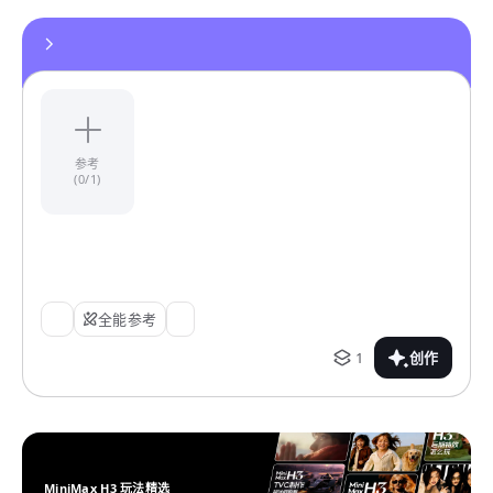
参考
(0/1)
全能参考
1
创作
MiniMax H3 玩法精选