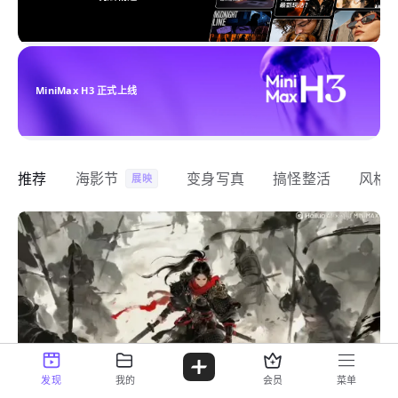
MiniMax H3 正式上线
推荐
海影节
变身写真
搞怪整活
风格
展映
发现
我的
会员
菜单