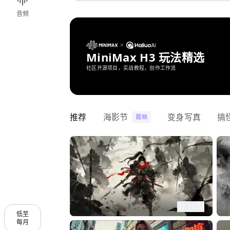
音频
MiniMax H3 玩法精选
社区开源项目，实战教程，创作工作流
推荐
海影节
变身写真
搞
展映
1175
低至
每月