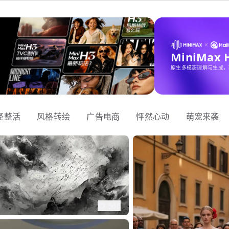
MiniMax
原生多模态理解与生成，
怪整活
风格转绘
广告电商
怦然心动
萌宠来袭
566