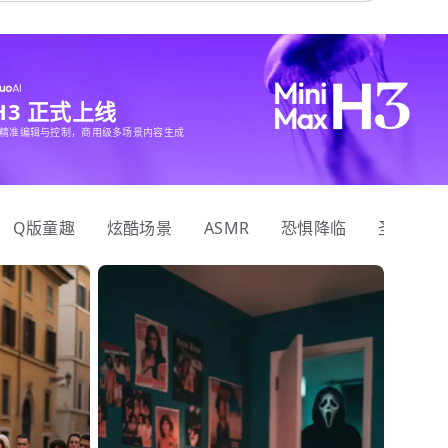
 H3 正式上线
精准编辑与控制，商用级多场景内容生成
Q版童趣
炫酷场景
ASMR
恐惧降临
圣诞狂欢