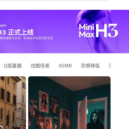
 H3 正式上线
精准编辑与控制，商用级多场景内容生成
Q版童趣
炫酷场景
ASMR
恐惧降临
圣诞狂欢