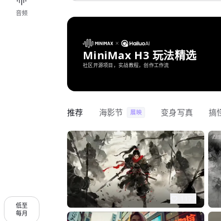
音频
MiniMax H3 玩法精选
社区开源项目，实战教程，创作工作流
推荐
海影节
变身写真
搞
展映
1175
低至
每月