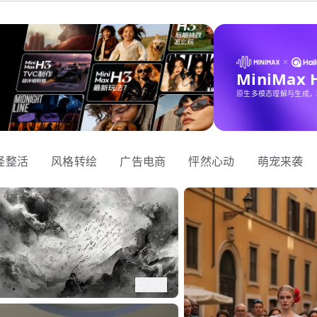
MiniMax
原生多模态理解与生成，
怪整活
风格转绘
广告电商
怦然心动
萌宠来袭
566