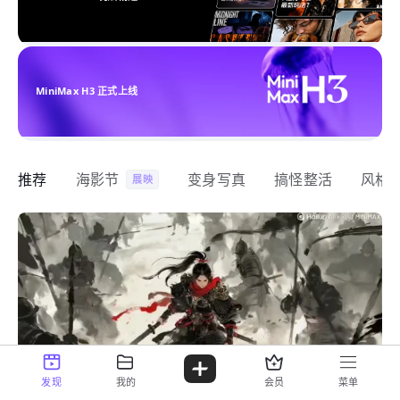
MiniMax H3 正式上线
推荐
海影节
变身写真
搞怪整活
风格
展映
发现
我的
会员
菜单