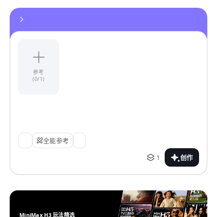
参考
(0/1)
全能参考
1
创作
MiniMax H3 玩法精选