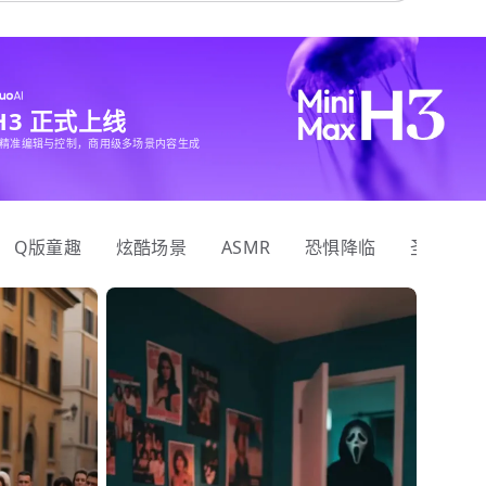
 H3 正式上线
精准编辑与控制，商用级多场景内容生成
Q版童趣
炫酷场景
ASMR
恐惧降临
圣诞狂欢