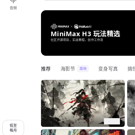
音频
MiniMax H3 玩法精选
社区开源项目，实战教程，创作工作流
推荐
海影节
变身写真
搞
展映
1175
低至
每月