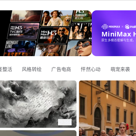
MiniMax
原生多模态理解与生成，
怪整活
风格转绘
广告电商
怦然心动
萌宠来袭
566