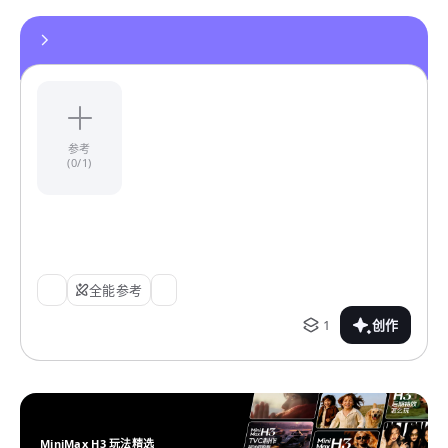
参考
(0/1)
全能参考
1
创作
MiniMax H3 玩法精选