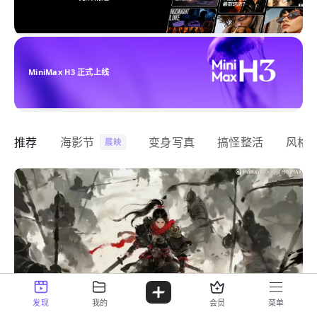
MiniMax H3 正式上线
推荐
海影节
变身写真
搞怪整活
风格
展映
发现
我的
会员
菜单