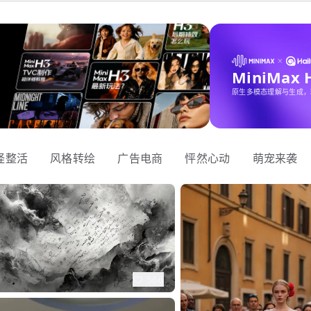
MiniMax
原生多模态理解与生成，
怪整活
风格转绘
广告电商
怦然心动
萌宠来袭
566