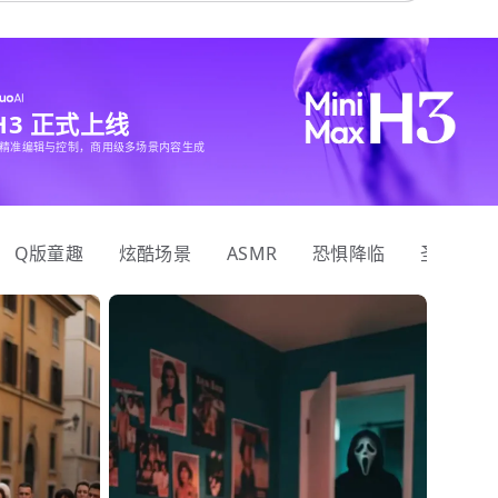
 H3 正式上线
精准编辑与控制，商用级多场景内容生成
Q版童趣
炫酷场景
ASMR
恐惧降临
圣诞狂欢