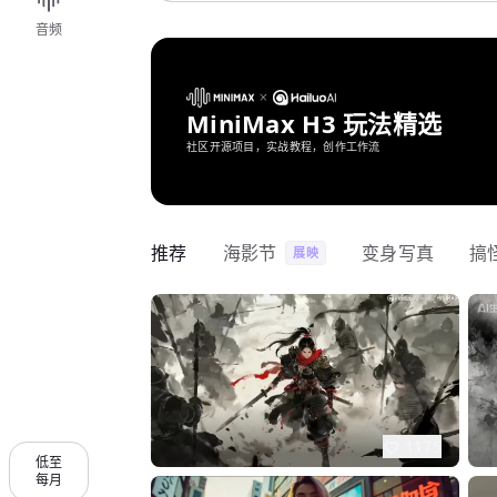
音频
MiniMax H3 玩法精选
社区开源项目，实战教程，创作工作流
推荐
海影节
变身写真
搞
展映
1175
低至
每月