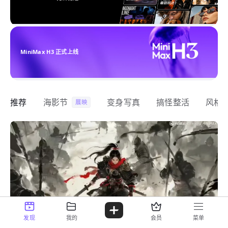
MiniMax H3 正式上线
推荐
海影节
变身写真
搞怪整活
风格
展映
发现
我的
会员
菜单