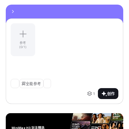
参考
(0/1)
全能参考
1
创作
MiniMax H3 玩法精选