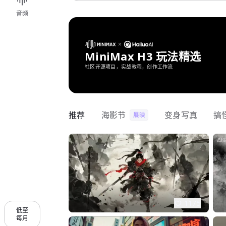
音频
MiniMax H3 玩法精选
社区开源项目，实战教程，创作工作流
推荐
海影节
变身写真
搞
展映
1175
低至
每月