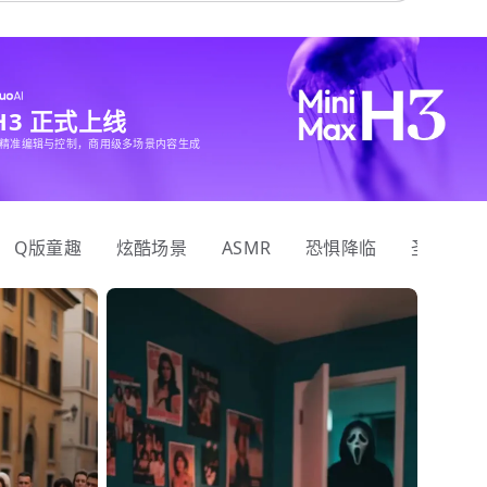
 H3 正式上线
精准编辑与控制，商用级多场景内容生成
Q版童趣
炫酷场景
ASMR
恐惧降临
圣诞狂欢