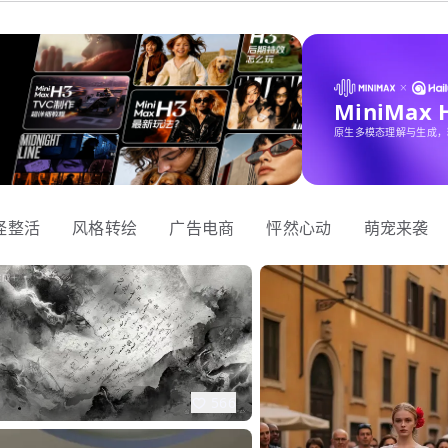
MiniMax
原生多模态理解与生成，
怪整活
风格转绘
广告电商
怦然心动
萌宠来袭
566