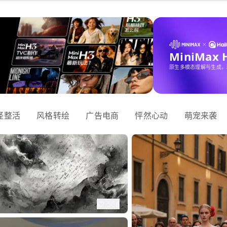
MiniMax
原生多模态理解与生成，
怪整活
风格转绘
广告电商
怦然心动
萌宠来袭
566