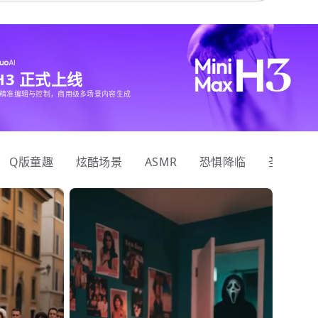
 H3 正式上线
精准编辑与控制，商用级多场景内容生成
Q版童趣
炫酷场景
ASMR
恐惧降临
圣诞狂欢