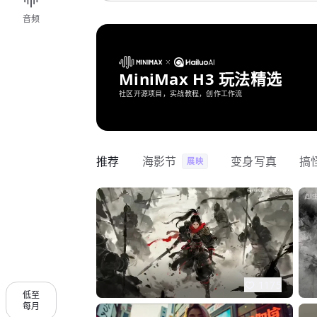
音频
MiniMax H3 玩法精选
社区开源项目，实战教程，创作工作流
推荐
海影节
变身写真
搞
展映
1175
低至
每月