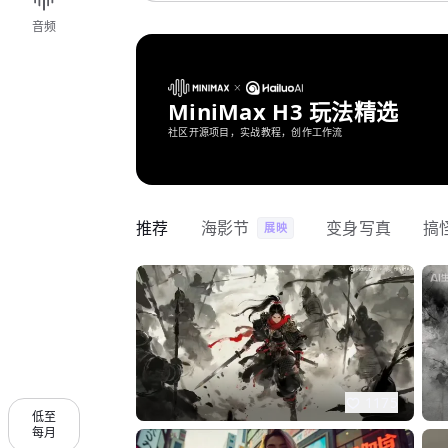
音频
MiniMax H3 玩法精选
社区开源项目，实战教程，创作工作流
推荐
海影节
变身写真
搞
展映
1175
低至
每月