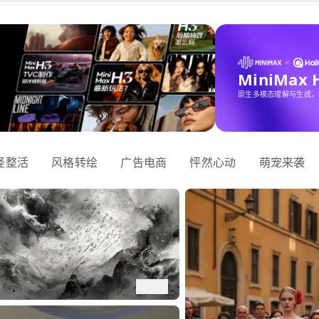
MiniMax
原生多模态理解与生成，
怪整活
风格转绘
广告电商
怦然心动
萌宠来袭
566