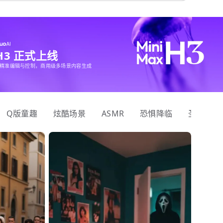
 H3 正式上线
精准编辑与控制，商用级多场景内容生成
Q版童趣
炫酷场景
ASMR
恐惧降临
圣诞狂欢