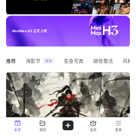
MiniMax H3 正式上线
推荐
海影节
变身写真
搞怪整活
风格
展映
发现
我的
会员
菜单