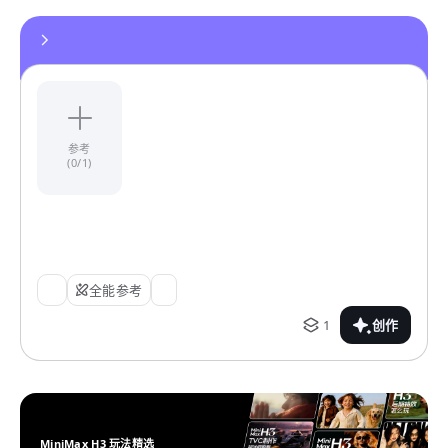
参考
(0/1)
全能参考
1
创作
MiniMax H3 玩法精选