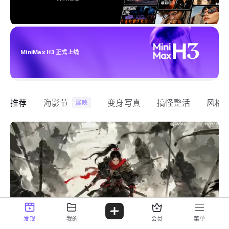
MiniMax H3 正式上线
推荐
海影节
变身写真
搞怪整活
风格
展映
发现
我的
会员
菜单