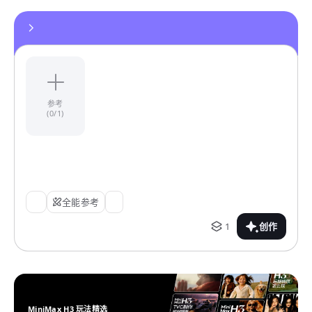
参考
(0/1)
全能参考
1
创作
MiniMax H3 玩法精选