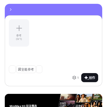
参考
(0/1)
全能参考
1
创作
MiniMax H3 玩法精选