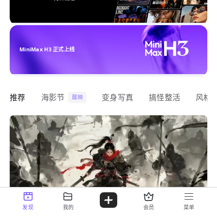
MiniMax H3 正式上线
推荐
海影节
变身写真
搞怪整活
风格
展映
发现
我的
会员
菜单