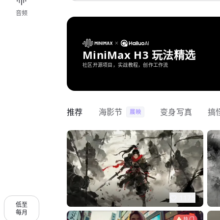
音频
MiniMax H3 玩法精选
社区开源项目，实战教程，创作工作流
推荐
海影节
变身写真
搞
展映
1175
低至
每月
热门