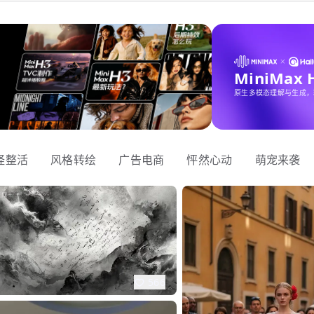
MiniMax
原生多模态理解与生成，
怪整活
风格转绘
广告电商
怦然心动
萌宠来袭
566