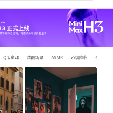
 H3 正式上线
精准编辑与控制，商用级多场景内容生成
Q版童趣
炫酷场景
ASMR
恐惧降临
圣诞狂欢