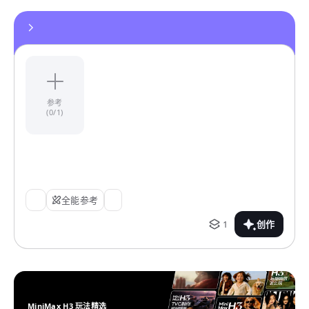
参考
(0/1)
全能参考
1
创作
MiniMax H3 玩法精选