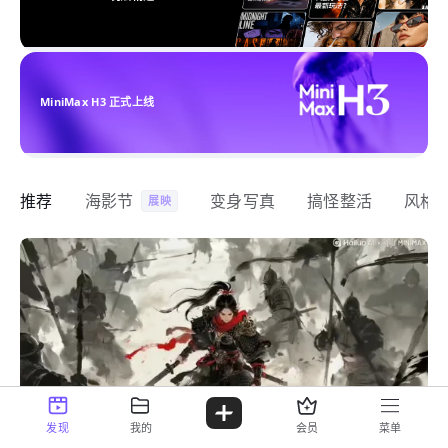
MiniMax H3 正式上线
推荐
海影节
变身写真
搞怪整活
风格
展映
发现
我的
会员
菜单