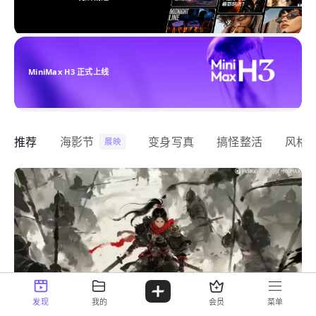
MiniMax H3 正式上线
推荐
海影节
变身写真
搞怪整活
风格
展映
发现
我的
会员
菜单