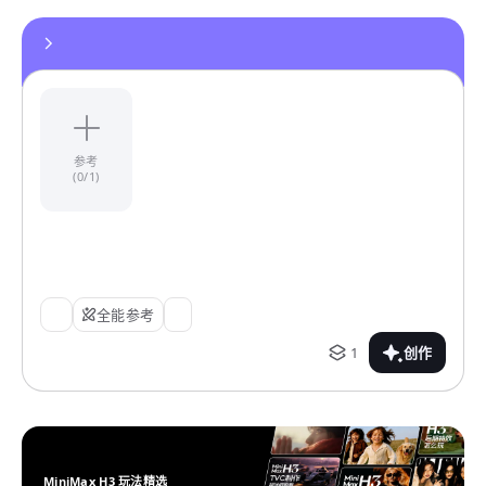
参考
(0/1)
全能参考
1
创作
MiniMax H3 玩法精选