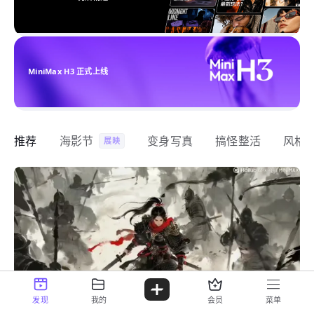
MiniMax H3 正式上线
推荐
海影节
变身写真
搞怪整活
风格
展映
发现
我的
会员
菜单