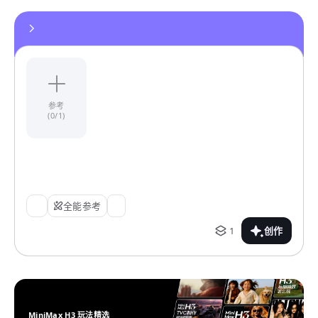
参考
(0/1)
全能参考
1
创作
MiniMax H3 玩法精选