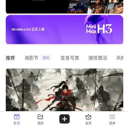
MiniMax H3 正式上线
推荐
海影节
变身写真
搞怪整活
风格
展映
发现
我的
会员
菜单