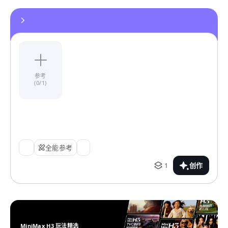
参考
(0/1)
全能参考
1
创作
MiniMax H3 玩法精选