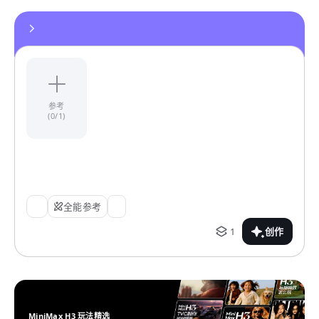
参考
(0/1)
全能参考
1
创作
MiniMax H3 玩法精选