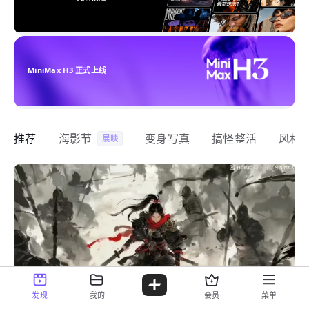
MiniMax H3 正式上线
推荐
海影节
变身写真
搞怪整活
风格
展映
发现
我的
会员
菜单