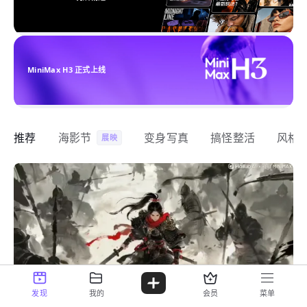
MiniMax H3 正式上线
推荐
海影节
变身写真
搞怪整活
风格
展映
发现
我的
会员
菜单