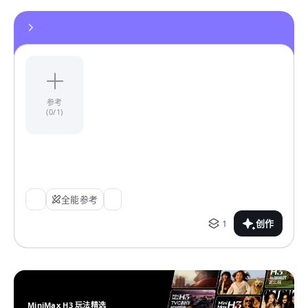
参考
(0/1)
全能参考
1
创作
MiniMax H3 玩法精选