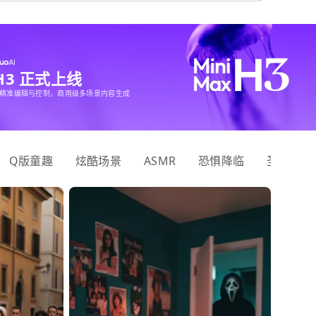
 H3 正式上线
精准编辑与控制，商用级多场景内容生成
Q版童趣
炫酷场景
ASMR
恐惧降临
圣诞狂欢