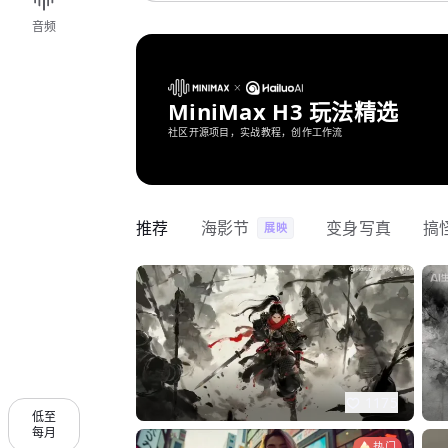
音频
MiniMax H3 玩法精选
社区开源项目，实战教程，创作工作流
推荐
海影节
变身写真
搞
展映
1175
低至
每月
热门