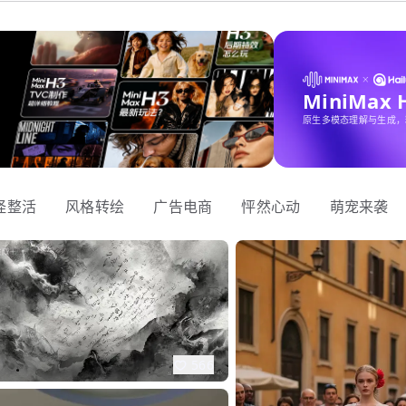
MiniMax
原生多模态理解与生成，
怪整活
风格转绘
广告电商
怦然心动
萌宠来袭
566