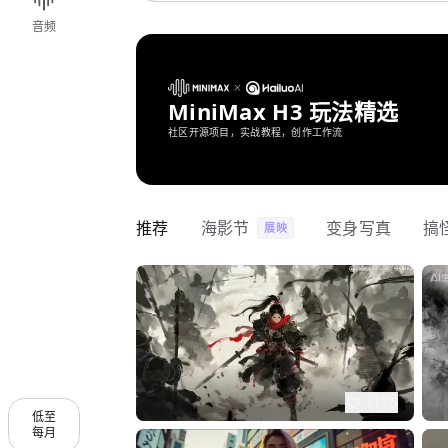
音频
MiniMax H3 玩法精选
社区开源项目，实战教程，创作工作流
推荐
海影节
变身写真
搞
展映
1175
低至
每月