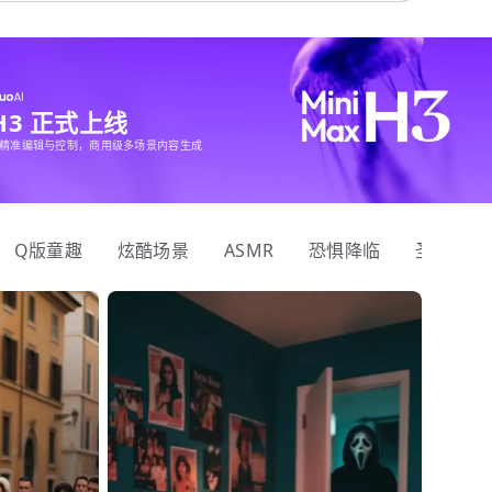
 H3 正式上线
精准编辑与控制，商用级多场景内容生成
Q版童趣
炫酷场景
ASMR
恐惧降临
圣诞狂欢