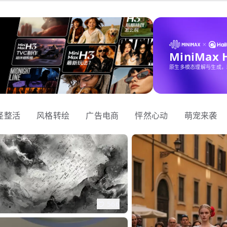
MiniMax
原生多模态理解与生成，
怪整活
风格转绘
广告电商
怦然心动
萌宠来袭
566