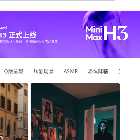
 H3 正式上线
精准编辑与控制，商用级多场景内容生成
Q版童趣
炫酷场景
ASMR
恐惧降临
圣诞狂欢