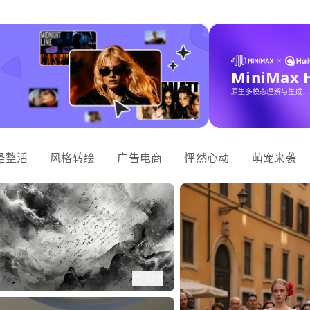
MiniMax
原生多模态理解与生成，
怪整活
风格转绘
广告电商
怦然心动
萌宠来袭
565