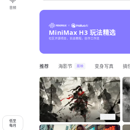
音频
MiniMax H3 玩法精选
社区开源项目，实战教程，创作工作流
推荐
海影节
变身写真
搞
展映
1175
低至
每月