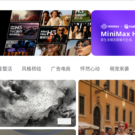
MiniMax
原生多模态理解与生成，
怪整活
风格转绘
广告电商
怦然心动
萌宠来袭
566