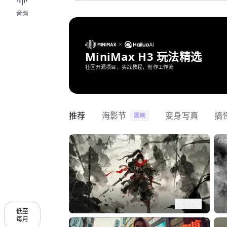
音频
MiniMax H3 玩法精选
社区开源项目，实战教程，创作工作流
推荐
海影节
变身写真
搞
展映
1175
低至
每月