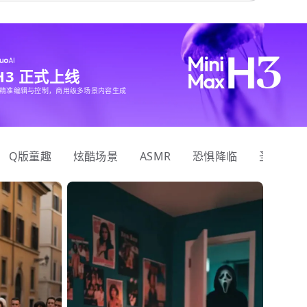
 H3 正式上线
精准编辑与控制，商用级多场景内容生成
Q版童趣
炫酷场景
ASMR
恐惧降临
圣诞狂欢