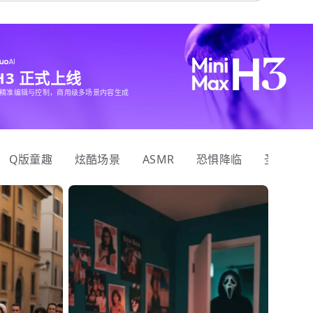
 H3 正式上线
精准编辑与控制，商用级多场景内容生成
Q版童趣
炫酷场景
ASMR
恐惧降临
圣诞狂欢