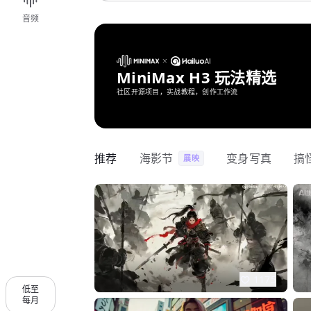
音频
MiniMax H3 玩法精选
社区开源项目，实战教程，创作工作流
推荐
海影节
变身写真
搞
展映
1175
低至
每月