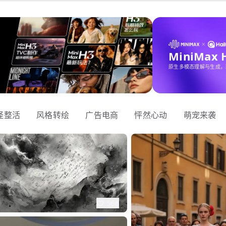
MiniMax
原生多模态理解与生成，
怪整活
风格转绘
广告电商
怦然心动
萌宠来袭
566